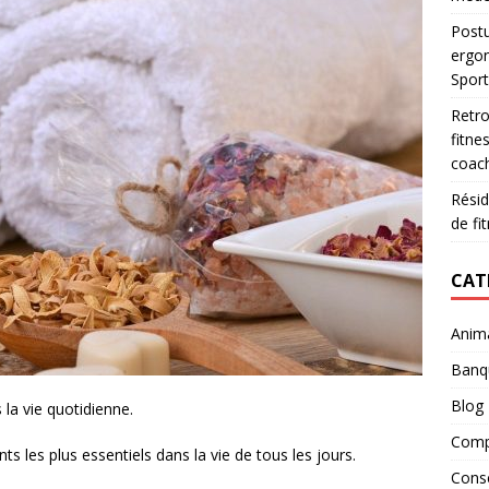
Postu
ergo
Spor
Retro
fitne
coac
Résid
de fi
CAT
Anim
Banq
Blog
 la vie quotidienne.
Comp
ts les plus essentiels dans la vie de tous les jours.
Conse