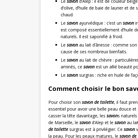
Le
savon
d’Alep : il est de couleur beige 
d’olive, d’huile de baie de laurier et de
chaud.
Le
savon
ayurvédique : c’est un
savon
in
est composé essentiellement d’huile de
naturels. Il est saponifié à froid.
Le
savon
au lait d’ânesse : comme son no
cause de ses nombreux bienfaits.
Le
savon
au lait de chèvre : particuliè
aminés, ce
savon
est un allié beauté p
Le
savon
surgras : riche en huile de faç
Comment choisir le bon savo
Pour choisir son
savon de toilette
, il faut pr
essentiel pour avoir une belle peau douce et
casser la tête davantage, les
savon
s naturel
de Marseille, le
savon
d’Alep et le
savon
au lai
de toilette
surgras est à privilégier. Ce
savon
v
la peau. Pour les peaux matures, le
savon de 