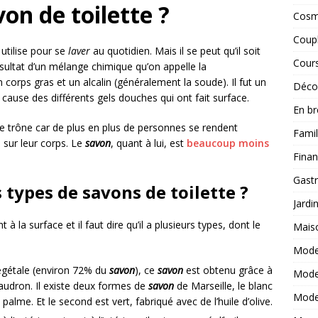
on de toilette ?
Cosm
Coup
utilise pour se
laver
au quotidien. Mais il se peut qu’il soit
Cours
sultat d’un mélange chimique qu’on appelle la
un corps gras et un alcalin (généralement la soude). Il fut un
Décor
 cause des différents gels douches qui ont fait surface.
En br
r le trône car de plus en plus de personnes se rendent
Famil
 sur leur corps. Le
savon
, quant à lui, est
beaucoup moins
Fina
Gastr
s types de savons de toilette ?
Jardi
t à la surface et il faut dire qu’il a plusieurs types, dont le
Mais
Mode
végétale (environ 72% du
savon
), ce
savon
est obtenu grâce à
Mod
audron. Il existe deux formes de
savon
de Marseille, le blanc
Mod
 palme. Et le second est vert, fabriqué avec de l’huile d’olive.