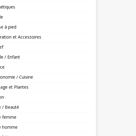
étiques
le
e à pied
ation et Accessoires
ef
le / Enfant
nce
onomie / Cuisine
nage et Plantes
on
 / Beauté
e femme
e homme