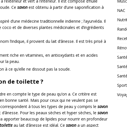
Musc
à l’extérieur et vert à l’intérieur. Il est composé d’huile
 soude. Ce
savon
est obtenu à partir d’une saponification à
NAC
Nutri
spiré d’une médecine traditionnelle indienne ; l’ayurvéda. Il
 coco et de diverses plantes médicinales et d’ingrédients
Rand
Rece
m l’indique, il provient du lait d’ânesse. Il est très prisé à
Réno
rement riche en vitamines, en antioxydants et en acides
Sant
our la peau.
Santé
on à ce qu’elle ne dissout pas la soude.
Santé
n de toilette ?
Sport
endre en compte le type de peau qu’on a. Ce critère est
Voya
 en bonne santé. Mais pour ceux qui ne veulent pas se
s correspondent à tous les types de peau y compris le
savon
t d’ânesse. Pour les peaux sèches et hyper sèches, le
savon
a apporter beaucoup de lipides pour nourrir en profondeur
toilette
au lait d’ânesse est idéal. Ce
savon
a un aspect