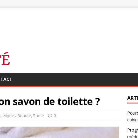
TACT
n savon de toilette ?
ART
Pourq
s
,
Mode / Beauté
,
Santé
0
cabin
Progr
médec