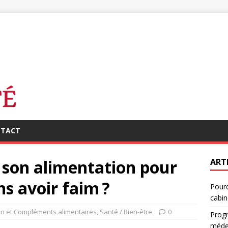
TACT
son alimentation pour
ART
ns avoir faim ?
Pourq
cabin
ion et Compléments alimentaires
,
Santé / Bien-être
0
Progr
médec