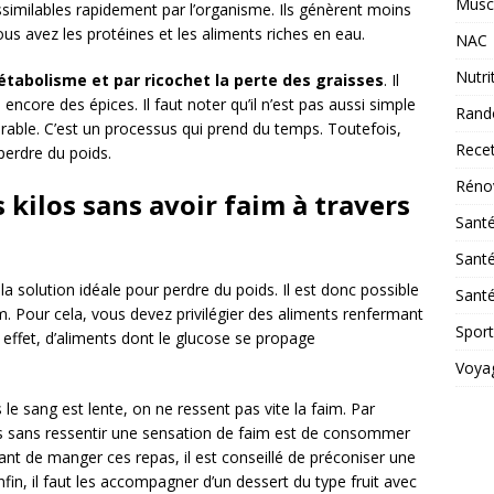
Musc
imilables rapidement par l’organisme. Ils génèrent moins
s avez les protéines et les aliments riches en eau.
NAC
Nutri
étabolisme et par ricochet la perte des graisses
. Il
encore des épices. Il faut noter qu’il n’est pas aussi simple
Rand
rable. C’est un processus qui prend du temps. Toutefois,
Rece
perdre du poids.
Réno
 kilos sans avoir faim à travers
Sant
n
Santé
la solution idéale pour perdre du poids. Il est donc possible
Santé
m. Pour cela, vous devez privilégier des aliments renfermant
Sport
en effet, d’aliments dont le glucose se propage
Voya
le sang est lente, on ne ressent pas vite la faim. Par
ilos sans ressentir une sensation de faim est de consommer
vant de manger ces repas, il est conseillé de préconiser une
fin, il faut les accompagner d’un dessert du type fruit avec