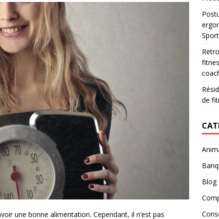
Postu
ergo
Spor
Retro
fitne
coac
Résid
de fi
CAT
Anim
Banq
Blog
Comp
Conse
avoir une bonne alimentation. Cependant, il n’est pas