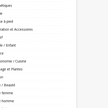
étiques
le
e à pied
ation et Accessoires
ef
le / Enfant
nce
onomie / Cuisine
nage et Plantes
on
 / Beauté
e femme
e homme